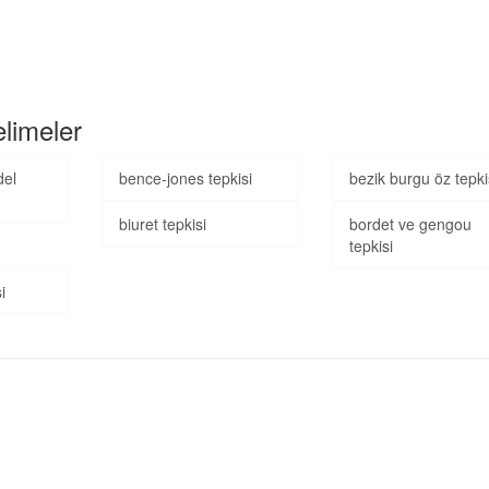
elimeler
el
bence-jones tepkisi
bezik burgu öz tepki
biuret tepkisi
bordet ve gengou
tepkisi
i