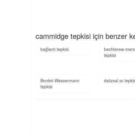
cammidge tepkisi için benzer k
bağlantı tepkisi
bechterew-mend
tepkisi
Bordet-Wassermann
dalızsal ısı tepkis
tepkisi