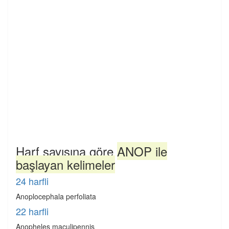
Harf sayısına göre
ANOP ile
başlayan kelimeler
24 harfli
Anoplocephala perfoliata
22 harfli
Anopheles maculipennis