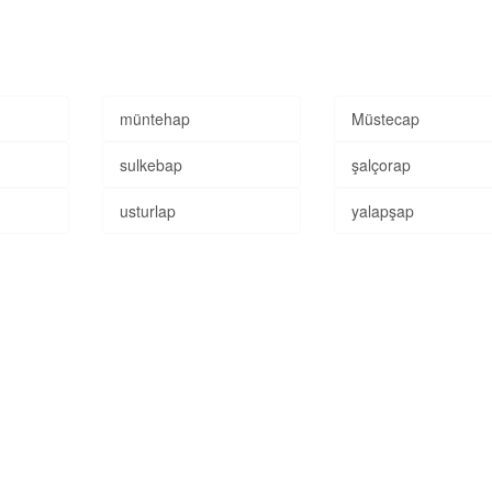
müntehap
Müstecap
sulkebap
şalçorap
usturlap
yalapşap