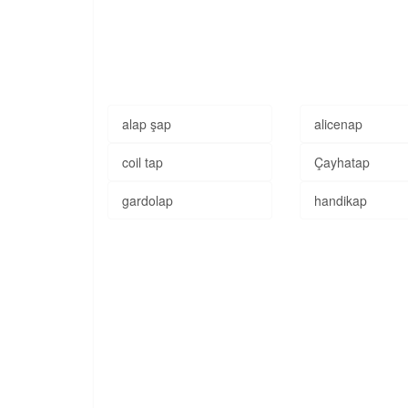
alap şap
alicenap
coil tap
Çayhatap
gardolap
handikap