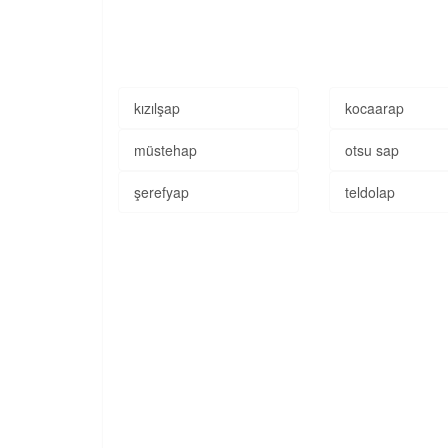
kızılşap
kocaarap
müstehap
otsu sap
şerefyap
teldolap