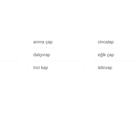
anma çap
cincalap
dalçorap
eğik çap
inci kap
isticvap