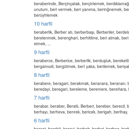
beraberinde, Berçinçatak, berçinlemek, berdıklamağ,
unutum, beri vermek, beri yanıma, berinğnemek, ber
berüyhlemek
10 harfli
beraberlik, Berber atı, berberbaşı, Berberiler, berd
berelenmek, berenghari, berhitilme, beri almak, beri
etmek, ...
9 harfli
beraberce, Berberice, berberlik, berduşluk, bereket
bergamodi, bergütmek, berî yaka, berilemek, beriya
8 harfli
berabere, beragari, berakmak, beranara, beranarı, b
beredayi, beregari, bereleme, beremere, bereñara, b
7 harfli
berabar, beraber, Beratlı, Berberi, bereber, berecil
berhayı, berheva, berırek, bericek, berigah, berihay, 
6 harfli
beraat, berabâ, beravi, berbah, berbat, berbeg, berb