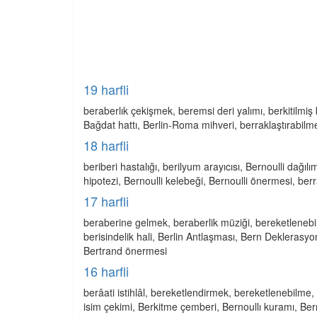
19 harfli
beraberlık çekişmek, beremsi deri yalımı, berkitilmiş 
Bağdat hattı, Berlin-Roma mihveri, berraklaştırabilme
18 harfli
beriberi hastalığı, berilyum arayıcısı, Bernoulli dağıl
hipotezi, Bernoulli kelebeği, Bernoulli önermesi, berr
17 harfli
beraberine gelmek, beraberlik müziği, bereketlene
berisindelik hali, Berlin Antlaşması, Bern Deklerasyon
Bertrand önermesi
16 harfli
berâati istihlâl, bereketlendirmek, bereketlenebilme
isim çekimi, Berkitme çemberi, Bernoullı kuramı, Berno