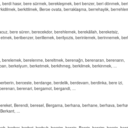
 berdi hasır, bere sürmek, berekleşmek, beri benzer, beri dönmek, ber
kidilmek, berkitilmek, Beroe ovata, berraklaşma, berrehaylık, berrehle
elacuz, bere süren, berecekdor, berehlemek, berekâllah, bereketsiz,
 etmek, beribenzer, berillemek, berilyozis, berinlemek, berinnemek, ber
li, berelemek, berelenme, bereltmek, berenağrı, berenaran, berenarın,
ban, berkelyum, berketmek, berkihmeg, berkilmek, berkinmek, ...
erberin, berceste, berdange, berdelik, berdevam, berdinka, bere izi,
erenarı, berenari, bergamot, bergandi, ...
, bereket, Berendi, beresel, Bergama, berhana, berhane, berhava, berhav
Berkant, ...
eh, berber, berbet, berbuh, bercim, bercin, Bercis, berçim, berçin, berd