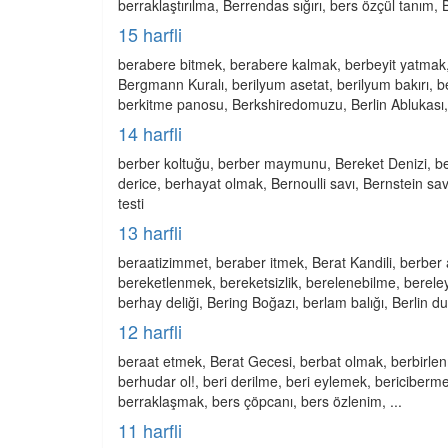
berraklaştırılma, Berrendas sığırı, bers özçül tanım, B
15 harfli
berabere bitmek, berabere kalmak, berbeyit yatmak,
Bergmann Kuralı, berilyum asetat, berilyum bakırı, 
berkitme panosu, Berkshiredomuzu, Berlin Ablukası, 
14 harfli
berber koltuğu, berber maymunu, Bereket Denizi, be
derice, berhayat olmak, Bernoulli savı, Bernstein sav
testi
13 harfli
beraatizimmet, beraber itmek, Berat Kandili, berber 
bereketlenmek, bereketsizlik, berelenebilme, berel
berhay deliği, Bering Boğazı, berlam balığı, Berlin duv
12 harfli
beraat etmek, Berat Gecesi, berbat olmak, berbirlen
berhudar ol!, beri derilme, beri eylemek, bericibermek
berraklaşmak, bers çöpcanı, bers özlenim, ...
11 harfli