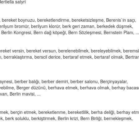
ertiella satyri
 bereket boynuzu, bereketlendirme, bereketsizleşme, Berenis`in saçı,
berilyum bromür, berilyum klorür, berk geri zaman, berkedek düşmek,
Berlin Kongresi, Bern dağ köpeği, Bern Sözleşmesi, Bernstein Planı, ..
reket versin, bereket versun, berelenebilmek, bereleyebilmek, beremsi
ı, berraklaştırma, berscil derice, bertaraf etmek, bertaraf olmak, Bertra
aynesi, berber balığı, berber demiri, berber salonu, Berçinyayalar,
eyebilme, Berger düzünü, berhava etmek, berhava olmak, berhay bacası
arı, Berlin mavisi, ...
mek, berçin etmek, bereketlenme, bereketlilik, berha deliği, berhay etm
, berk soluklu, berkiştirmek, Berlin krizi, Bern Birliği, bernekleşmek,