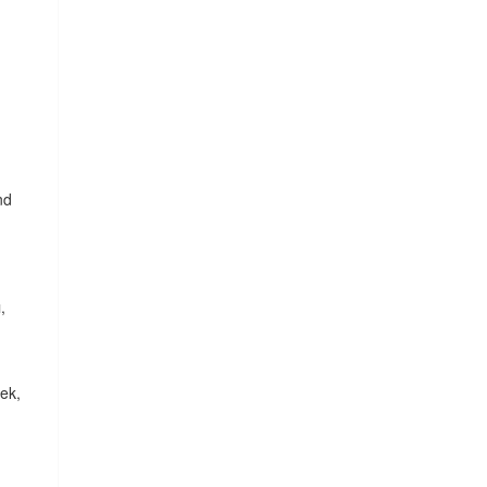
.
nd
,
ek,