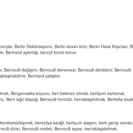
borçlar, Berlin Deklerasyonu, Berlin duvarı krizi, Berlin Hava Köprüsü, B
k, Bertrand aykırılığı, berzçil konet tomur
ımı, Bernoulli değişimi, Bernoulli denemesi, Bernoulli denklemi, Bernoulli
aklaştırabilme, Bertrand çatışkısı
bilmek, Bergamaska koyunu, beri bekmez etmek, berilyum karbonat,
u, Bern sığır köpeği, Bernoulli formülü, berraklaştırılmak, Bertiella stude
, bereketsizleşmek, berezilya keziği, berilyum alaşımı, berk geniş zaman
ulli dizisi, Bernoulli modeli, Bernoulli sayısı, berraklaşabilmek,