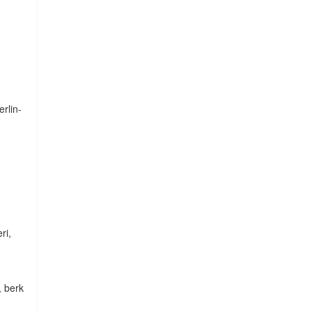
erlin-
ri,
, berk