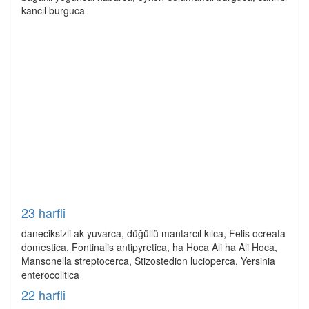
kancıl burguca
23 harfli
daneciksizli ak yuvarca, düğüllü mantarcıl kılca, Felis ocreata
domestica, Fontinalis antipyretica, ha Hoca Ali ha Ali Hoca,
Mansonella streptocerca, Stizostedion lucioperca, Yersinia
enterocolitica
22 harfli