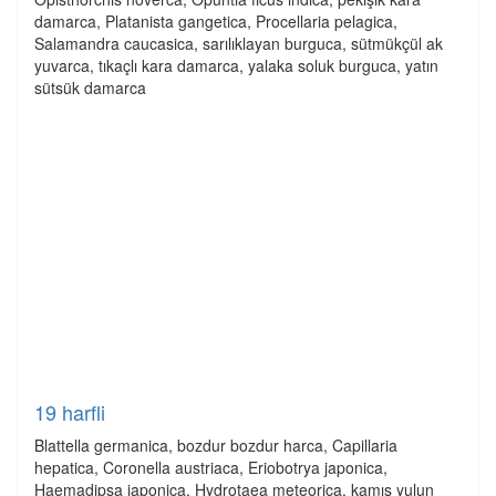
damarca, Platanista gangetica, Procellaria pelagica,
Salamandra caucasica, sarılıklayan burguca, sütmükçül ak
yuvarca, tıkaçlı kara damarca, yalaka soluk burguca, yatın
sütsük damarca
19 harfli
Blattella germanica, bozdur bozdur harca, Capillaria
hepatica, Coronella austriaca, Eriobotrya japonica,
Haemadipsa japonica, Hydrotaea meteorica, kamış yulun