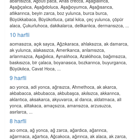
abartısızca, Agouti paca, Anas crecca, Aşağıalınca,
Aşağıçalıca, Aşağıdoluca, Aşağıoyumca, Aşağısarıca,
atlıkarınca, beyin zarca, boz yulunca, burca burca,
Büyükkabaca, Büyükotluca, çatal kılca, çeç yulunca, çöpür
alaca, Çukurluhoca, dakikalarca, delikanlıca, dermansızca, ...
10 harfli
acımasızca, açık sayca, Ağzıkaraca, ahlaksızca, ak damarca,
ak yulunca, alakasızca, Amerikanca, anlamsızca,
arlanmazca, Aşağıılıca, Aynalıhoca, Azaklıhoca, bağımsızca,
baskısızca, bir çalaca, boyanasıca, bozkarınca, buyurganca,
Büyükılıca, Cavat Hoca, ...
9 harfli
acı yonca, adi yonca, ağrısızca, Ahmethoca, ak akarca,
akbabacca, akbubacca, akbubaşca, akılsızca, akkarınca,
aklantıca, aksakarca, akyuvarca, al darıca, aldatmaca, ali
yonca, alitakaca, amaçsızca, amansızca, arzusuzca,
asırlarca, ...
8 harfli
acı omca, ağ yonca, ağ zarca, ağardıca, ağarınca,
ağarmaca, ağartıca, Ağcakoca, ağırınca, ak alaca, ak zarca,