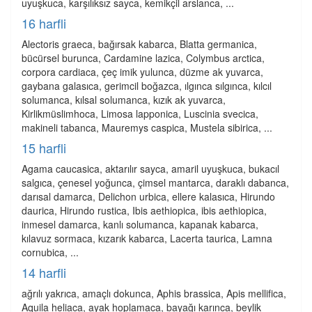
uyuşkuca, karşılıksız sayca, kemikçil arslanca, ...
16 harfli
Alectoris graeca, bağırsak kabarca, Blatta germanica,
bücürsel burunca, Cardamine lazica, Colymbus arctica,
corpora cardiaca, çeç imik yulunca, düzme ak yuvarca,
gaybana galasıca, gerimcil boğazca, ılgınca sılgınca, kılcıl
solumanca, kılsal solumanca, kızık ak yuvarca,
Kirlikmüslimhoca, Limosa lapponica, Luscinia svecica,
makineli tabanca, Mauremys caspica, Mustela sibirica, ...
15 harfli
Agama caucasica, aktarılır sayca, amaril uyuşkuca, bukacıl
salgıca, çenesel yoğunca, çimsel mantarca, daraklı dabanca,
darısal damarca, Delichon urbica, ellere kalasıca, Hirundo
daurica, Hirundo rustica, Ibis aethiopica, ibis aethiopica,
inmesel damarca, kanlı solumanca, kapanak kabarca,
kılavuz sormaca, kızarık kabarca, Lacerta taurica, Lamna
cornubica, ...
14 harfli
ağrılı yakrıca, amaçlı dokunca, Aphis brassica, Apis mellifica,
Aquila heliaca, ayak hoplamaca, bayağı karınca, beylik