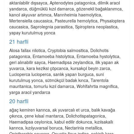
aktarılabilir dışsayca, Aptenodytes patagonica, dilmik aracıl
yandarca, düğmüklü kızıl damarca, gözenekli bağaklanımca,
kancıl akyuvar artımca, Mannheimia haemolytica,
Mertensiella caucasica, Pasteurella hemolytica, Physaloptera
caucasica, Saprolegnia parasitica, Spiroptera neoplastica,
yapay kurutulmuş yonca
21 harfli
Alosa fallax nilotica, Cryptobia salmositica, Dolichotis
patagonica, Entamoeba histolytica, Entamoeba hystolytica,
geri alınabilir sayca, Haemadipsa zeylandica, ilik yapan ak
yuvarca, kara keziksi çöpcanca, kursakçıl beyin zarca,
Lucioperca lucioperca, sarılık yapan burguca, suni
kurutulmuş yonca, sütmükçül badak kınca, Tarentola
mauritanica, tomurlu kızıl damarca, Wohlfahrtia magnifica,
yarga aracıl yandarca
20 harfli
ağaç kemiren karınca, ak yuvarcalı et urca, balık kavağa
çıkınca, çene kılsal mantarca, Dolichotispatagonica,
Haemadipsa ceylonica, kabul edilir dokunca, kızılsakallı
karınca, kızılyuvarsal boruca, Nectarinia metallica,
Opisthorchis noverca, Opuntia ficus indica, pekişik kara