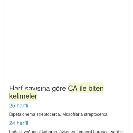
Harf sayısına göre
CA ile biten
kelimeler
25 harfli
Dipetalonema streptocerca, Microfilaria streptocerca
24 harfli
bağaklı yoğuncul kabarca, öyken-solumancıl burguca, sarılıklı