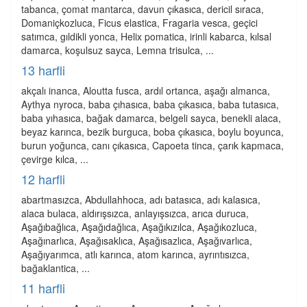
tabanca, çomat mantarca, davun çıkasıca, dericil sıraca,
Domaniçkozluca, Ficus elastica, Fragaria vesca, geçici
satımca, gıldikli yonca, Helix pomatica, irinli kabarca, kılsal
damarca, koşulsuz sayca, Lemna trisulca, ...
13 harfli
akçalı inanca, Aloutta fusca, ardıl ortanca, aşağı almanca,
Aythya nyroca, baba çıhasıca, baba çıkasıca, baba tutasıca,
baba yıhasıca, bağak damarca, belgeli sayca, benekli alaca,
beyaz karınca, bezik burguca, boba çıkasıca, boylu boyunca,
burun yoğunca, canı çıkasıca, Capoeta tinca, çarık kapmaca,
çevirge kılca, ...
12 harfli
abartmasızca, Abdullahhoca, adı batasıca, adı kalasıca,
alaca bulaca, aldırışsızca, anlayışsızca, arıca duruca,
Aşağıbağlıca, Aşağıdağlıca, Aşağıkızılca, Aşağıkozluca,
Aşağınarlıca, Aşağısaklıca, Aşağısazlıca, Aşağıvarlıca,
Aşağıyarımca, atlı karınca, atom karınca, ayrıntısızca,
bağaklantica, ...
11 harfli