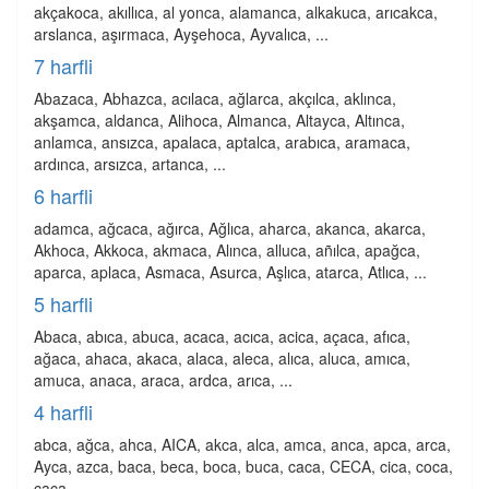
akçakoca, akıllıca, al yonca, alamanca, alkakuca, arıcakca,
arslanca, aşırmaca, Ayşehoca, Ayvalıca, ...
7 harfli
Abazaca, Abhazca, acılaca, ağlarca, akçılca, aklınca,
akşamca, aldanca, Alihoca, Almanca, Altayca, Altınca,
anlamca, ansızca, apalaca, aptalca, arabıca, aramaca,
ardınca, arsızca, artanca, ...
6 harfli
adamca, ağcaca, ağırca, Ağlıca, aharca, akanca, akarca,
Akhoca, Akkoca, akmaca, Alınca, alluca, añılca, apağca,
aparca, aplaca, Asmaca, Asurca, Aşlıca, atarca, Atlıca, ...
5 harfli
Abaca, abıca, abuca, acaca, acıca, acica, açaca, afıca,
ağaca, ahaca, akaca, alaca, aleca, alıca, aluca, amıca,
amuca, anaca, araca, ardca, arıca, ...
4 harfli
abca, ağca, ahca, AICA, akca, alca, amca, anca, apca, arca,
Ayca, azca, baca, beca, boca, buca, caca, CECA, cica, coca,
çaca, ...