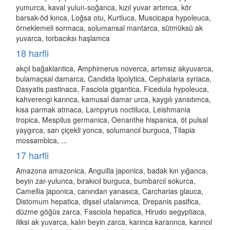
yumurca, kaval yulun-soğanca, kızıl yuvar artımca, kör
barsak-öd kınca, Loğsa otu, Kurtluca, Muscicapa hypoleuca,
örneklemeli sormaca, solumansal mantarca, sütmüksü ak
yuvarca, torbacıksı haşlamca
18 harfli
akçıl bağaklantica, Amphimerus noverca, artımsız akyuvarca,
bulamaçsal damarca, Candida lipolytica, Cephalaria syriaca,
Dasyatis pastinaca, Fasciola gigantica, Ficedula hypoleuca,
kahverengi karınca, kamusal damar urca, kaygılı yansıtımca,
kısa parmak atmaca, Lampyrus noctiluca, Leishmania
tropica, Mespilus germanica, Oenanthe hispanica, öt pulsal
yaygırca, sarı çiçekli yonca, solumancıl burguca, Tilapia
mossambica, ...
17 harfli
Amazona amazonica, Anguilla japonica, badak kın yığanca,
beyin zar-yulunca, bırakıcıl burguca, bumbarcıl sokurca,
Camellia japonica, canından yanasıca, Carcharias glauca,
Distomum hepatica, dişsel ufalanımca, Drepanis pasifica,
düzme göğüs zarca, Fasciola hepatica, Hirudo aegyptiaca,
iliksi ak yuvarca, kalın beyin zarca, karınca kararınca, karıncıl