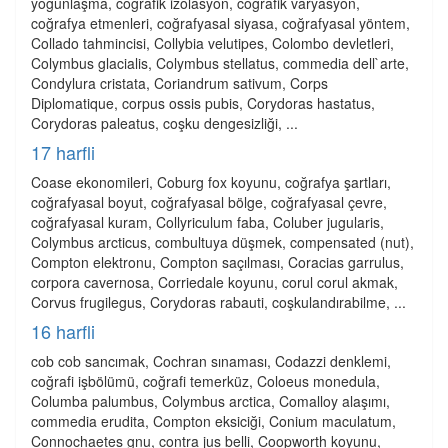
yoğunlaşma, coğrafik izolâsyon, coğrafik varyasyon,
coğrafya etmenleri, coğrafyasal siyasa, coğrafyasal yöntem,
Collado tahmincisi, Collybia velutipes, Colombo devletleri,
Colymbus glacialis, Colymbus stellatus, commedia dell`arte,
Condylura cristata, Coriandrum sativum, Corps
Diplomatique, corpus ossis pubis, Corydoras hastatus,
Corydoras paleatus, coşku dengesizliği, ...
17 harfli
Coase ekonomileri, Coburg fox koyunu, coğrafya şartları,
coğrafyasal boyut, coğrafyasal bölge, coğrafyasal çevre,
coğrafyasal kuram, Collyriculum faba, Coluber jugularis,
Colymbus arcticus, combultuya düşmek, compensated (nut),
Compton elektronu, Compton saçılması, Coracias garrulus,
corpora cavernosa, Corriedale koyunu, corul corul akmak,
Corvus frugilegus, Corydoras rabauti, coşkulandırabilme, ...
16 harfli
cob cob sancımak, Cochran sınaması, Codazzi denklemi,
coğrafi işbölümü, coğrafi temerküz, Coloeus monedula,
Columba palumbus, Colymbus arctica, Comalloy alaşımı,
commedia erudita, Compton eksiciği, Conium maculatum,
Connochaetes gnu, contra jus belli, Coopworth koyunu,