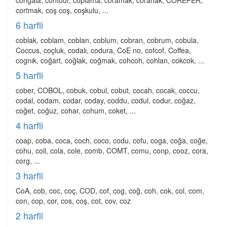
congala, contour, coplama, coramak, coranak, COREPER,
cortmak, coş coş, coşkulu, ...
6 harfli
coblak, coblam, coblan, coblum, cobran, cobrum, cobula,
Coccus, coçluk, codalı, codura, CoE no, cofcof, Coffea,
cognık, coğart, coğlak, coğmak, cohcoh, cohlan, cokcok, ...
5 harfli
cober, COBOL, cobuk, cobul, cobut, cocah, cocak, coccu,
codal, codam, codar, coday, coddu, codul, codur, coğaz,
coğet, coğuz, cohar, cohum, coket, ...
4 harfli
coap, coba, coca, coch, coco, codu, cofu, coga, coğa, coğe,
cohu, coil, cola, cole, comb, COMT, comu, conp, cooz, cora,
corg, ...
3 harfli
CoA, cob, coc, coç, COD, cof, cog, coğ, coh, cok, col, com,
con, cop, cor, cos, coş, cot, cov, coz
2 harfli