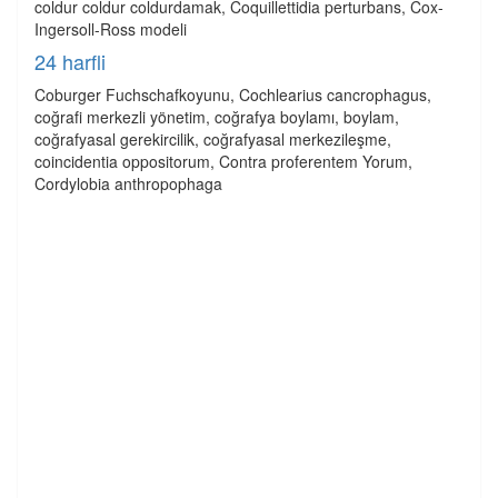
coldur coldur coldurdamak, Coquillettidia perturbans, Cox-
Ingersoll-Ross modeli
24 harfli
Coburger Fuchschafkoyunu, Cochlearius cancrophagus,
coğrafi merkezli yönetim, coğrafya boylamı, boylam,
coğrafyasal gerekircilik, coğrafyasal merkezileşme,
coincidentia oppositorum, Contra proferentem Yorum,
Cordylobia anthropophaga