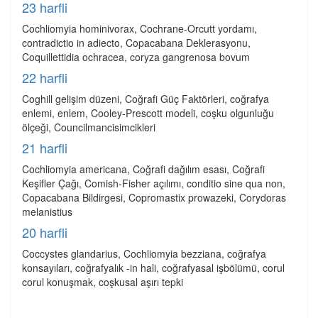
23 harfli
Cochliomyia hominivorax, Cochrane-Orcutt yordamı,
contradictio in adiecto, Copacabana Deklerasyonu,
Coquillettidia ochracea, coryza gangrenosa bovum
22 harfli
Coghill gelişim düzeni, Coğrafi Güç Faktörleri, coğrafya
enlemi, enlem, Cooley-Prescott modeli, coşku olgunluğu
ölçeği, Councilmancisimcikleri
21 harfli
Cochliomyia americana, Coğrafi dağılım esası, Coğrafi
Keşifler Çağı, Comish-Fisher açılımı, conditio sine qua non,
Copacabana Bildirgesi, Copromastix prowazeki, Corydoras
melanistius
20 harfli
Coccystes glandarius, Cochliomyia bezziana, coğrafya
konsayıları, coğrafyalık -in hali, coğrafyasal işbölümü, corul
corul konuşmak, coşkusal aşırı tepki