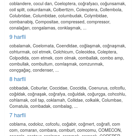
coblandere, cocul darı, Coeloptera, coğrafyacı, coğunsamak,
coil split, cokurdamak, Colbertizm, Coleoptera, Collembola,
Colubridae, Columbidae, columbudak, Colymbidae,
combanabiş, Compositae, compressed, compressor,
conalağarı, congalamas, conklaşmak, ...
9 harfli
cobalamak, Coelomata, Coendidae, coğlaşmak, coğnaşmak,
cohturmak, col etmek, Colchicum, Coleoidea, Coleptera,
Colpodida, com etmek, com olmak, comballak, combo amp,
combullak, combultum, comlaşmak, comzunmak,
conçgağaç, condenser, ...
8 harfli
cobbadak, Coburlar, Coccidae, Coccidia, Coenurus, cofcoflu,
coğıldak, coğnaşak, coğrafya, coğuldak, coğurçga, cohcohlu,
cohlamak, coil tap, coklamah, Coliidae, colkalık, Columbae,
Comatula, combadak, combalag, ...
7 harfli
coblama, codoloz, cofcofu, coğabir, coğmert, coğrafi, com
com, comaran, combara, comburt, comcomu, COMECON,