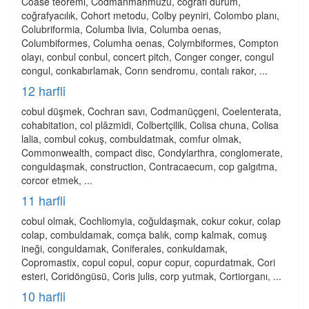
Coase teoremi, Codmanmahmuzu, coğrafi durum,
coğrafyacılık, Cohort metodu, Colby peyniri, Colombo planı,
Colubriformia, Columba livia, Columba oenas,
Columbiformes, Columha oenas, Colymbiformes, Compton
olayı, conbul conbul, concert pitch, Conger conger, congul
congul, conkabırlamak, Conn sendromu, contalı rakor, ...
12 harfli
cobul düşmek, Cochran savı, Codmanüçgeni, Coelenterata,
cohabitation, col plâzmidi, Colbertçilik, Colisa chuna, Colisa
lalia, combul cokuş, combuldatmak, comfur olmak,
Commonwealth, compact disc, Condylarthra, conglomerate,
conguldaşmak, construction, Contracaecum, cop galgıtma,
corcor etmek, ...
11 harfli
cobul olmak, Cochliomyia, coğuldaşmak, cokur cokur, colap
colap, combuldamak, comça balık, comp kalmak, comuş
ineği, conguldamak, Coniferales, conkuldamak,
Copromastix, copul copul, copur copur, copurdatmak, Cori
esteri, Coridöngüsü, Coris julis, corp yutmak, Cortiorganı, ...
10 harfli