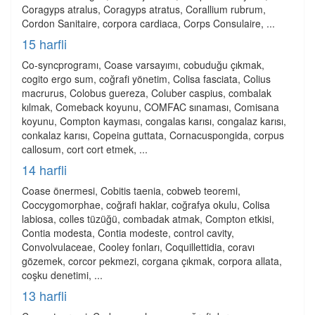
Coragyps atralus, Coragyps atratus, Corallium rubrum,
Cordon Sanitaire, corpora cardiaca, Corps Consulaire, ...
15 harfli
Co-syncprogramı, Coase varsayımı, cobuduğu çıkmak,
cogito ergo sum, coğrafi yönetim, Colisa fasciata, Colius
macrurus, Colobus guereza, Coluber caspius, combalak
kılmak, Comeback koyunu, COMFAC sınaması, Comisana
koyunu, Compton kayması, congalas karısı, congalaz karısı,
conkalaz karısı, Copeina guttata, Cornacuspongida, corpus
callosum, cort cort etmek, ...
14 harfli
Coase önermesi, Cobitis taenia, cobweb teoremi,
Coccygomorphae, coğrafi haklar, coğrafya okulu, Colisa
labiosa, colles tüzüğü, combadak atmak, Compton etkisi,
Contia modesta, Contia modeste, control cavity,
Convolvulaceae, Cooley fonları, Coquillettidia, coravı
gözemek, corcor pekmezi, corgana çıkmak, corpora allata,
coşku denetimi, ...
13 harfli