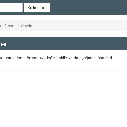
Kelime ara
 12 harfli kelimeler
ler
lunmamaktadır. Aramanızı değiştirebilir ya da aşağıdaki önerileri