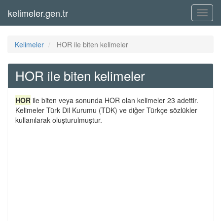
kelimeler.gen.tr
Menü
Kelimeler
HOR ile biten kelimeler
HOR ile biten kelimeler
HOR
ile biten veya sonunda HOR olan kelimeler 23 adettir.
Kelimeler Türk Dil Kurumu (TDK) ve diğer Türkçe sözlükler
kullanılarak oluşturulmuştur.