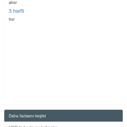
ahor
3 harfli
hor
Daha fazlasını keşfet