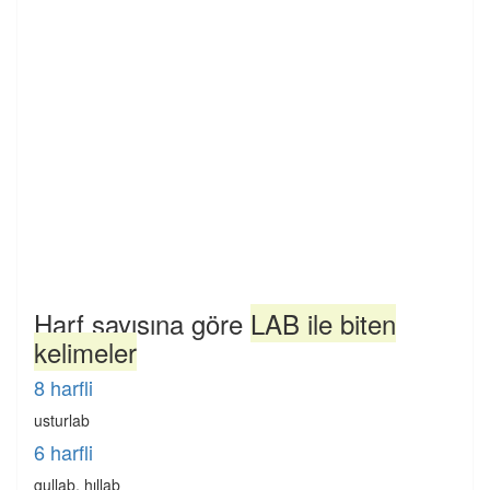
Harf sayısına göre
LAB ile biten
kelimeler
8 harfli
usturlab
6 harfli
gullab, hıllab