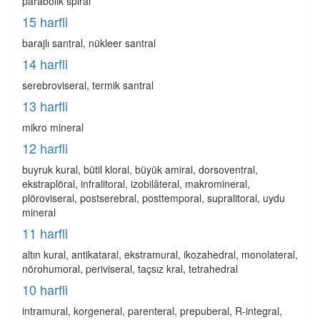
parabolik spiral
15 harfli
barajlı santral, nükleer santral
14 harfli
serebroviseral, termik santral
13 harfli
mikro mineral
12 harfli
buyruk kural, bütil kloral, büyük amiral, dorsoventral,
ekstraplöral, infralitoral, izobilâteral, makromineral,
plöroviseral, postserebral, posttemporal, supralitoral, uydu
mineral
11 harfli
altın kural, antikataral, ekstramural, ikozahedral, monolateral,
nörohumoral, periviseral, taçsız kral, tetrahedral
10 harfli
intramural, korgeneral, parenteral, prepuberal, R-integral,