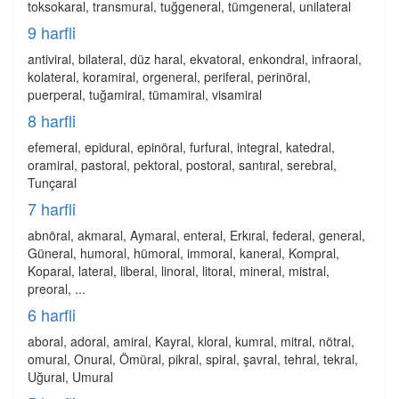
toksokaral, transmural, tuğgeneral, tümgeneral, unilateral
9 harfli
antiviral, bilateral, düz haral, ekvatoral, enkondral, infraoral,
kolateral, koramiral, orgeneral, periferal, perinöral,
puerperal, tuğamiral, tümamiral, visamiral
8 harfli
efemeral, epidural, epinöral, furfural, integral, katedral,
oramiral, pastoral, pektoral, postoral, santıral, serebral,
Tunçaral
7 harfli
abnöral, akmaral, Aymaral, enteral, Erkıral, federal, general,
Güneral, humoral, hümoral, immoral, kaneral, Kompral,
Koparal, lateral, liberal, linoral, litoral, mineral, mistral,
preoral, ...
6 harfli
aboral, adoral, amiral, Kayral, kloral, kumral, mitral, nötral,
omural, Onural, Ömüral, pikral, spiral, şavral, tehral, tekral,
Uğural, Umural