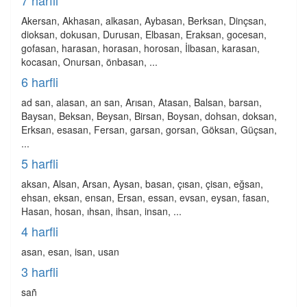
7 harfli
Akersan, Akhasan, alkasan, Aybasan, Berksan, Dinçsan,
dioksan, dokusan, Durusan, Elbasan, Eraksan, gocesan,
gofasan, harasan, horasan, horosan, İlbasan, karasan,
kocasan, Onursan, önbasan, ...
6 harfli
ad san, alasan, an san, Arısan, Atasan, Balsan, barsan,
Baysan, Beksan, Beysan, Birsan, Boysan, dohsan, doksan,
Erksan, esasan, Fersan, garsan, gorsan, Göksan, Güçsan,
...
5 harfli
aksan, Alsan, Arsan, Aysan, basan, çısan, çisan, eğsan,
ehsan, eksan, ensan, Ersan, essan, evsan, eysan, fasan,
Hasan, hosan, ıhsan, ihsan, insan, ...
4 harfli
asan, esan, isan, usan
3 harfli
sañ