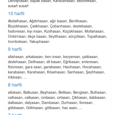
Dervişhasan, kapak basan, Karacahasan, sikloheksan,
susañ susañ
10 harfli
Abdalhasan, Ağdırhasan, ağır basan, Benlihasan,
Büyükhasan, Çalıkhasan, Çobanhasan, destebasan,
fosforesan, kıyı insan, Kızılhasan, Küçükhasan, Mollahasan,
Onbirnisan, ökçe basan, Seyithasan, sürçülisan, Topalhasan,
tromboksan, Yakuphasan
9 harfli
allahasan, arkabasan, ben-insan, bezyersan, çalıbasan,
dedehasan, Delihasan, dil basan, Eğribasan, enteresan,
flüoresan, gara asan, garabasan, Hacıhasan, Hocahasan,
karabasan, Karahasan, Kösehasan, Sarıhasan, Şeyhhasan,
triklosan, ...
8 harfli
alloksan, Balkusan, Bayhasan, Bellisan, Bengisan, Bulhasan,
calhasan, calkasan, cırdasan, cırtasan, Çikhasan, dabbasan,
dalbasan, dalyasan, Dambasan, Durhasan, floresan,
göbbasan, Gökhasan, götbasan, hac asan, ...