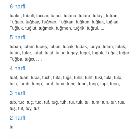
6 harfli
tualet, tubuli, tuccar, tufacı, tufana, tufara, tufayi, tufran,
Tuğalp, tuğbay, Tuğhan, Tuğkan, tuğkun, tuğlak, tuğlan,
Tuğluk, tuğlut, tuğmek, tuğmen, tuğrik, tuğrul, ...
5 harfli
tuban, tuber, tubeş, tubus, tucak, tudak, tudya, tufah, tufak,
tufan, tufar, tufat, tuful, tufur, tugay, tugel, tuguk, Tuğal, tuğar,
Tuğba, tuğcu, ...
4 harfli
tuaf, tuan, tuba, tuch, tufa, tuğs, tuhs, tuht, tuki, tula, tulp,
tulu, tumb, tump, tumt, tuna, tunç, tune, tunp, tupi, tupo, ...
3 harfli
tub, tuc, tuç, tud, tuf, tuğ, tuh, tui, tuk, tul, tum, tun, tur, tus,
tuş, tut, tuy, tuz
2 harfli
tu