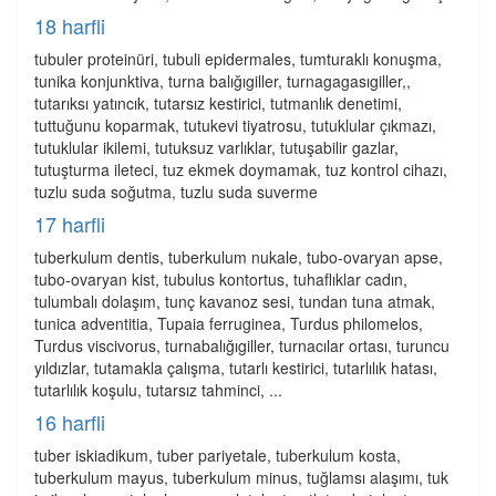
18 harfli
tubuler proteinüri, tubuli epidermales, tumturaklı konuşma,
tunika konjunktiva, turna balığıgiller, turnagagasıgiller,,
tutarıksı yatıncık, tutarsız kestirici, tutmanlık denetimi,
tuttuğunu koparmak, tutukevi tiyatrosu, tutuklular çıkmazı,
tutuklular ikilemi, tutuksuz varlıklar, tutuşabilir gazlar,
tutuşturma ileteci, tuz ekmek doymamak, tuz kontrol cihazı,
tuzlu suda soğutma, tuzlu suda suverme
17 harfli
tuberkulum dentis, tuberkulum nukale, tubo-ovaryan apse,
tubo-ovaryan kist, tubulus kontortus, tuhaflıklar cadın,
tulumbalı dolaşım, tunç kavanoz sesi, tundan tuna atmak,
tunica adventitia, Tupaia ferruginea, Turdus philomelos,
Turdus viscivorus, turnabalığıgiller, turnacılar ortası, turuncu
yıldızlar, tutamakla çalışma, tutarlı kestirici, tutarlılık hatası,
tutarlılık koşulu, tutarsız tahminci, ...
16 harfli
tuber iskiadikum, tuber pariyetale, tuberkulum kosta,
tuberkulum mayus, tuberkulum minus, tuğlamsı alaşımı, tuk