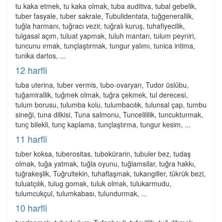
tu kaka etmek, tu kaka olmak, tuba auditiva, tubal gebelik,
tuber fasyale, tuber sakrale, Tubulidentata, tuğgenerallik,
tuğla harmanı, tuğracı vezir, tuğralı kuruş, tuhafiyecilik,
tulgasal açım, tuluat yapmak, tuluh mantarı, tulum peyniri,
tuncunu ırmak, tunçlaştırmak, tungur yalımı, tunica intima,
tunika dartos, ...
12 harfli
tuba uterina, tuber vermis, tubo-ovaryan, Tudor üslûbu,
tuğamirallik, tuğmek olmak, tuğra çekmek, tul derecesi,
tulum borusu, tulumba kolu, tulumbacılık, tulunsal çap, tumbu
sineği, tuna dilkisi, Tuna salmonu, Tuncelililik, tuncukturmak,
tunç bilekli, tunç kaplama, tunçlaştırma, tungur kesim, ...
11 harfli
tuber koksa, tuberositas, tubokürarin, tubuler bez, tudaş
olmak, tuğa yatmak, tuğla oyunu, tuğlamsilar, tuğra hakkı,
tuğrakeşlik, Tuğrultekin, tuhaflaşmak, tukangiller, tûkrük bezi,
tuluatçılık, tulug gomak, tuluk olmak, tulukarmudu,
tulumcukçul, tulumkabası, tulundurmak, ...
10 harfli