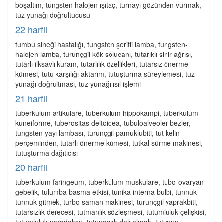
boşaltım, tungsten halojen ışıtaç, turnayı gözünden vurmak,
tuz yunağı doğrultucusu
22 harfli
tumbu sineği hastalığı, tungsten şeritli lamba, tungsten-
halojen lamba, turunçgil kök solucanı, tutarıklı sinir ağrısı,
tutarlı ilksavlı kuram, tutarlılık özellikleri, tutarsız önerme
kümesi, tutu karşılığı aktarım, tutuşturma süreylemesi, tuz
yunağı doğrultması, tuz yunağı ısıl işlemi
21 harfli
tuberkulum artikulare, tuberkulum hippokampi, tuberkulum
kuneiforme, tuberositas deltoidea, tubuloalveoler bezler,
tungsten yayı lambası, turunçgil pamuklubiti, tut kelin
perçeminden, tutarlı önerme kümesi, tutkal sürme makinesi,
tutuşturma dağıtıcısı
20 harfli
tuberkulum faringeum, tuberkulum muskulare, tubo-ovaryan
gebelik, tulumba basma etkisi, tunika interna bulbi, tunnuk
tunnuk gitmek, turbo saman makinesi, turunçgil yaprakbiti,
tutarsızlık derecesi, tutmanlık sözleşmesi, tutumluluk çelişkisi,
tutumluluk paradoksu, tutunacak dalı olmak, tutunun