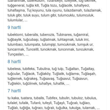
tuarlanmak, tuberkulum, Tufanbeyli, tufeylilik, tuğ dikmek,
tuğgeneral, tuğla kili, Tuğla tozu, tuğlacılık, tuhafiyeci,
tuhaflaşma, Tuj koyunu, tula oyunu, tulazdamah, tulazlamak,
tuluk gibi, tuluk suyu, tulum gibi, tulumcuklu, tulumculuk,
tulumlular, ...
9 harfli
tubektomi, tuberalis, tuberozis, Tubinares, tuğamiral,
tuğbaylık, tuğcubaşı, tuğlatmak, tuhtaşmak, tuluk imi,
tulumbacı, tulumpata, tulumşişi, tumcukmak, tumşuk ur,
tuncarmak, Tuncelili, tuncıkmak, tuncınmak, tuncukmak,
Tunçaslan, ...
8 harfli
tubeless, tubifeks, Tubulina, tuğ tulp, Tuğaltan, Tuğaltay,
tuğcular, Tuğlacık, Tuğlaköy, Tuğlalık, tuğlamsı, Tuğlaşah,
tuğlemek, tuğrakeş, Tuğsavaş, Tuğsavul, Tuğsavun,
Tuğtekin, tuğülmek, tuhafiye, tuhaflık, ...
7 harfli
tu kaka, tuatara, tubalis, Tubifex, tubulin, tubuloz, tubulus,
tufalet, tufalık, Tufanlı, tufeyli, Tuğaylı, Tuğcalı, tuğlacı,
Tuğlalı, tuğlığa, tuğracı, tuğralı, tuğulka, tukulga, tulamak, ...