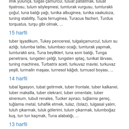
imik yulunça, tulgalı çamurcul, tuluat patlatmak, tuluat
tiyatrosu, tulum söyleşmesi, tumturak vurgusu, tumturaklı
çoğul, tuna balığı yağı, tunika albuginea, tunika vaskuloza,
tuning stability, Tupia ferruginea, Turacus fischeri, Turdus
torquatus, turşu gibi olmak, ...
15 harfli
tuber işyadikum, Tukey penceresi, tulgalıçamurcul, tulum su
azlığı, tulumba tatlısı, tulumbacı ocağı, tumturak yapmak,
tumturaklı sıra, Tuna beylikleri, tuna som balığı, Tunga
penetrans, tungsten çeliği, tungsten ışıtaç, tunikat lârvası,
tuning machines, Turbatrix aceti, turkuvaz mavisi, turkuvaz
yeşili, turmalin maşası, turnesol kâğıdı, turnusol boyası, ...
14 harfli
tubal ligasyon, tubat getirmek, tuber frontale, tuber kalkanei,
tuber maksilla, tuber olekrani, tuber omentale, tuber
sinereum, tubuli renales, Tucker ayıracı, tuğlamsı gereç,
tuğlamsı metal, tuhaflık etmek, tulaz, (tolaz), tulgasal yalım,
tuluh çıkarmak, tuluk gölerimi, tulum çıkarmak, tulumboğaz
kuş, tun tun kaçmak, Tuna alabalığı, ...
13 harfli