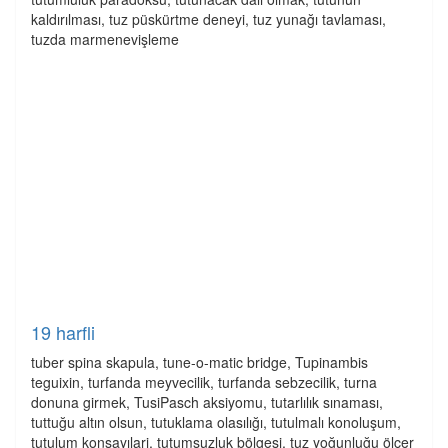
kaldırılması, tuz püskürtme deneyi, tuz yunağı tavlaması,
tuzda marmenevişleme
19 harfli
tuber spina skapula, tune-o-matic bridge, Tupinambis
teguixin, turfanda meyvecilik, turfanda sebzecilik, turna
donuna girmek, TusiPasch aksiyomu, tutarlılık sınaması,
tuttuğu altın olsun, tutuklama olasılığı, tutulmalı konoluşum,
tutulum konsayılari, tutumsuzluk bölgesi, tuz yoğunluğu ölçer