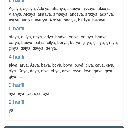
Açalya, açelya, Adalya, ahanya, akasya, akkaya, aksaya,
Alanya, Alkaya, almaya, amasya, anosya, arazya, asanya,
aştiya, atelya, avarya, Azelya, badıya, badiya, bakaya, ...
5 harfli
afaya, aniya, arıya, ariya, badya, balya, bamya, banya,
barya, basya, batya, bilya, borya, burya, çırya, çimya, çimya,
çinya, dalya, davya, derya, ...
4 harfli
akya, arya, Asya, baya, beyâ, boya, buyâ, ciya, çaya, çıya,
çiya, Daya, deya, diya, ehya, eşya, eyya, foya, gaya, gıya,
giya, ...
3 harfli
aya, eya, iya, oya, uya
2 harfli
ya