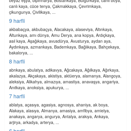
beyaz eşya, bipinnarya, Bostankaya, Bulgurkaya, canlı boya,
canlı kaya, cüce tenya, Çakmakkaya, Çevrimkaya,
çikungunya, Çivilikaya, ...
9 harfli
akbabaçya, akbubaçya, Alacakaya, alaseviya, Altınkaya,
Altunkaya, amı dünya, Amu Derya, ana kopya, Ardıçkaya,
asıl kaya, Aşağıkaya, avusdürya, Avusturya, aydan aya,
Aydınkaya, azmankaya, Bademkaya, Bağlıkaya, Bahçekaya,
bakalorya, ...
8 harfli
abrıkaya, abulatya, adikavya, Ağcakaya, Ağılkaya, Ağırkaya,
akalazya, Akçakaya, akistiya, aktüerya, alamanya, Alangoya,
aleksiya, Alikahya, almazıya, amastiya, anavaşya, angariya,
Anıtkaya, anoksiya, apukurya, ...
7 harfli
ablatya, açasıya, agasiya, agnosya, ahaniya, ak boya,
Alakaya, alasıya, Almanya, amasiya, amfibya, amielya,
anakaya, angarya, angurya, Antalya, arakıya, Arıkaya,
arjirya, arkadya, arterya, ...
6 harfli