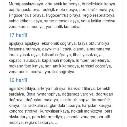
Muratpaşakızılkaya, orta antik komedya, önbellekteki kopya,
papilla gustatorya, pekişik meta dosya, pernisiyöz malarya,
Phgocentrus piraya, Pygocentrus piraya, regio respiratorya,
sahte kökenli eşya, sahte menşeli eşya, vena kolika mediya,
vena kordis mediya, yeni antik komedya
17 harfli
apışlaya apışlaya, ekonomik coğrafya, fasya obturatorya,
foramina nutrisya, gayr-i mislî eşyâ, glandula mammarya,
ihracı yasak eşya, iktisadi coğrafya, ithali yasak eşya,
kapatıcı suluboya, kaplamalı mobilya, lümpen proleterya,
mekano foto kimya, son antik komedya, tarihsel coğrafya,
vena penis mediya, yaratıcı coğrafya
16 harfli
ağsı lökotrikiya, arterya nutrisya, Bankroft filarya, benekli
sardalya, Botia hymenophya, değişmez vardiya, doğrudan
doğruya, doğuştan malarya, elektronik kopya, farmasötik
kimya, fila radikularya, glandula tubarya, karşıdan karşıya,
kondrodistrofiya, Kureyşlisarıkaya, noktalı monkezya, pars
ekskretorya, pars intermediya, plasenta zonarya, portatif
mobilya, regio olfaktorya, ...