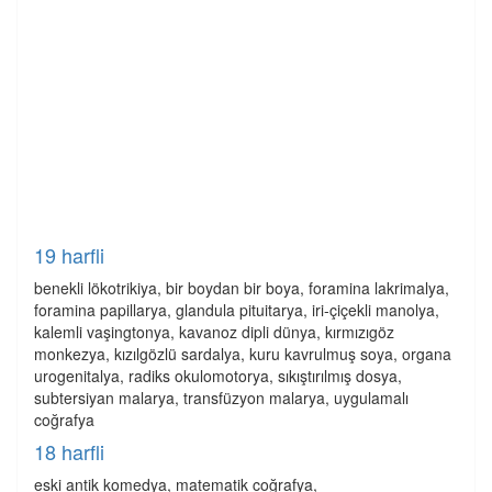
19 harfli
benekli lökotrikiya, bir boydan bir boya, foramina lakrimalya,
foramina papillarya, glandula pituitarya, iri-çiçekli manolya,
kalemli vaşingtonya, kavanoz dipli dünya, kırmızıgöz
monkezya, kızılgözlü sardalya, kuru kavrulmuş soya, organa
urogenitalya, radiks okulomotorya, sıkıştırılmış dosya,
subtersiyan malarya, transfüzyon malarya, uygulamalı
coğrafya
18 harfli
eski antik komedya, matematik coğrafya,