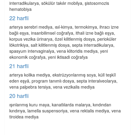
interradikularya, sökülür takılır mobilya, şistosomozis
hematobiya
22 harfli
arterya serebri mediya, ısıl-kimya, termokimya, ihracı izne
bağlı eşya, insanbilimsel coğrafya, ithali izne bağlı eşya,
korpus vezika ürinarya, özel kilitlenmiş dosya, perioküler
lökotrikiya, salt kilitlenmiş dosya, septa interradikularya,
spasyum intervaginalya, vena klitoridis mediya, yeni
ekonomik coğrafya, yeni iktisadi coğrafya
21 harfli
arterya kolika mediya, ekstrüzyonlanmış soya, küll teşkîl
eden eşyâ, program tanımlı dosya, septa interalveolarya,
vena palpebra tersiya, vena vezikalis mediya
20 harfli
ışınlanmış kuru maya, kanatlılarda malarya, kındırıdan
kındırıya, lamella suspensoriya, vena rektalis mediya, vena
tiroidea mediya