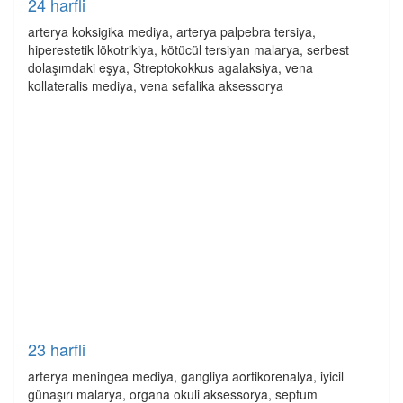
24 harfli
arterya koksigika mediya, arterya palpebra tersiya,
hiperestetik lökotrikiya, kötücül tersiyan malarya, serbest
dolaşımdaki eşya, Streptokokkus agalaksiya, vena
kollateralis mediya, vena sefalika aksessorya
23 harfli
arterya meningea mediya, gangliya aortikorenalya, iyicil
günaşırı malarya, organa okuli aksessorya, septum