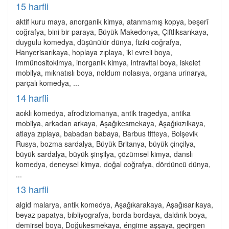
15 harfli
aktif kuru maya, anorganik kimya, atanmamış kopya, beşerî
coğrafya, bini bir paraya, Büyük Makedonya, Çiftliksarıkaya,
duygulu komedya, düşünülür dünya, fiziki coğrafya,
Hanyerisarıkaya, hoplaya zıplaya, iki evreli boya,
immünositokimya, inorganik kimya, intravital boya, iskelet
mobilya, mıknatıslı boya, noldum nolasıya, organa urinarya,
parçalı komedya, ...
14 harfli
acıklı komedya, afrodiziomanya, antik tragedya, antika
mobilya, arkadan arkaya, Aşağıkesmekaya, Aşağıkızılkaya,
atlaya zıplaya, babadan babaya, Barbus titteya, Bolşevik
Rusya, bozma sardalya, Büyük Britanya, büyük çinçilya,
büyük sardalya, büyük şinşilya, çözümsel kimya, danslı
komedya, deneysel kimya, doğal coğrafya, dördüncü dünya,
...
13 harfli
algid malarya, antik komedya, Aşağıkarakaya, Aşağısarıkaya,
beyaz papatya, bibliyografya, borda bordaya, daldırık boya,
demirsel boya, Doğukesmekaya, éngime aşşaya, geçirgen