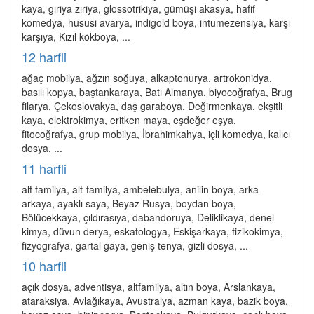
kaya, gıriya zıriya, glossotrikiya, gümüşi akasya, hafif
komedya, hususi avarya, indigold boya, intumezensiya, karşı
karşıya, Kızıl kökboya, ...
12 harfli
ağaç mobilya, ağzın soğuya, alkaptonurya, artrokonidya,
basılı kopya, baştankaraya, Batı Almanya, biyocoğrafya, Brug
filarya, Çekoslovakya, daş garaboya, Değirmenkaya, ekşitli
kaya, elektrokimya, eritken maya, eşdeğer eşya,
fitocoğrafya, grup mobilya, İbrahimkahya, içli komedya, kalıcı
dosya, ...
11 harfli
alt familya, alt-familya, ambelebulya, anilin boya, arka
arkaya, ayaklı saya, Beyaz Rusya, boydan boya,
Bölücekkaya, çıldırasıya, dabandoruya, Deliklikaya, denel
kimya, düvun derya, eskatologya, Eskişarkaya, fizikokimya,
fizyografya, gartal gaya, geniş tenya, gizli dosya, ...
10 harfli
açık dosya, adventisya, altfamilya, altın boya, Arslankaya,
ataraksiya, Avlağıkaya, Avustralya, azman kaya, bazik boya,