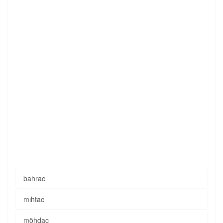
bahrac
mıhtac
möhdac