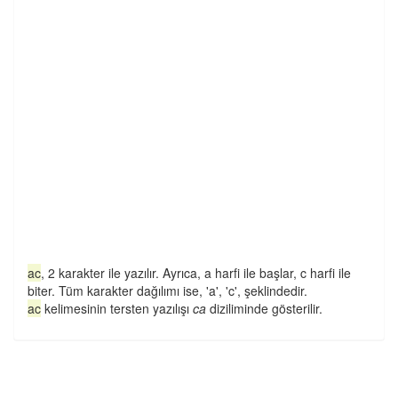
ac
, 2 karakter ile yazılır. Ayrıca, a harfi ile başlar, c harfi ile
biter. Tüm karakter dağılımı ise, 'a', 'c', şeklindedir.
ac
kelimesinin tersten yazılışı
ca
diziliminde gösterilir.