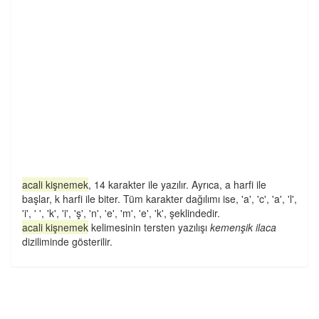
acali kişnemek
, 14 karakter ile yazılır. Ayrıca, a harfi ile
başlar, k harfi ile biter. Tüm karakter dağılımı ise, 'a', 'c', 'a', 'l',
'i', ' ', 'k', 'i', 'ş', 'n', 'e', 'm', 'e', 'k', şeklindedir.
acali kişnemek
kelimesinin tersten yazılışı
kemenşik ilaca
diziliminde gösterilir.