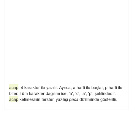
acap
, 4 karakter ile yazılır. Ayrıca, a harfi ile başlar, p harfi ile
biter. Tüm karakter dağılımı ise, 'a', 'c', 'a', 'p', şeklindedir.
acap
kelimesinin tersten yazılışı
paca
diziliminde gösterilir.