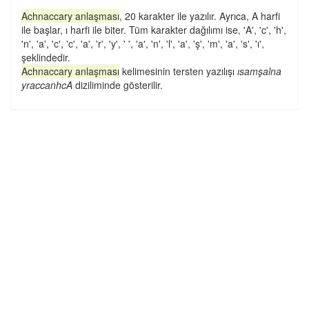
Achnaccary anlaşması
, 20 karakter ile yazılır. Ayrıca, A harfi
ile başlar, ı harfi ile biter. Tüm karakter dağılımı ise, 'A', 'c', 'h',
'n', 'a', 'c', 'c', 'a', 'r', 'y', ' ', 'a', 'n', 'l', 'a', 'ş', 'm', 'a', 's', 'ı',
şeklindedir.
Achnaccary anlaşması
kelimesinin tersten yazılışı
ısamşalna
yraccanhcA
diziliminde gösterilir.