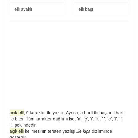
elli ayaklı
elli başı
açık elli
, 9 karakter ile yazılır. Ayrıca, a harfi ile başlar, i harfi
ile biter. Tüm karakter dağılımı ise, 'a', 'ç', 'ı', 'k', ' ', 'e', 'l', 'l',
'i', şeklindedir.
açık elli
kelimesinin tersten yazılışı
ille kıça
diziliminde
gösterilir.