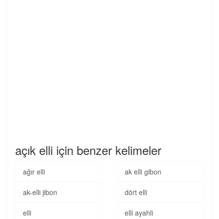
açık elli için benzer kelimeler
ağır elli
ak elli gibon
ak-elli jibon
dört elli
elli
elli ayahli