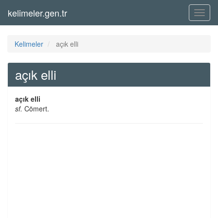
kelimeler.gen.tr
Menü
Kelimeler
açık elli
açık elli
açık elli
sf.
Cömert.