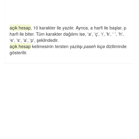
açık hesap
, 10 karakter ile yazılır. Ayrıca, a harfi ile başlar, p
harfi ile biter. Tüm karakter dağılımı ise, 'a', 'ç', 'ı', 'k', ' ', 'h',
'e', 's', 'a', 'p', şeklindedir.
açık hesap
kelimesinin tersten yazılışı
paseh kıça
diziliminde
gösterilir.