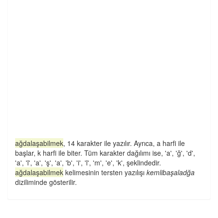
ağdalaşabilmek
, 14 karakter ile yazılır. Ayrıca, a harfi ile
başlar, k harfi ile biter. Tüm karakter dağılımı ise, 'a', 'ğ', 'd',
'a', 'l', 'a', 'ş', 'a', 'b', 'i', 'l', 'm', 'e', 'k', şeklindedir.
ağdalaşabilmek
kelimesinin tersten yazılışı
kemlibaşaladğa
diziliminde gösterilir.