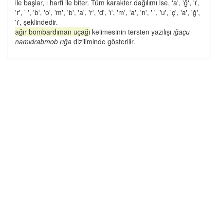
ile başlar, ı harfi ile biter. Tüm karakter dağılımı ise, 'a', 'ğ', 'ı',
'r', ' ', 'b', 'o', 'm', 'b', 'a', 'r', 'd', 'ı', 'm', 'a', 'n', ' ', 'u', 'ç', 'a', 'ğ',
'ı', şeklindedir.
ağır bombardıman uçağı
kelimesinin tersten yazılışı
ığaçu
namıdrabmob rığa
diziliminde gösterilir.