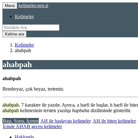
kelimeler.gen.tr
Menü
Kelimeler
Kelime ara
Kelimeler
ahabpah
ahabpah
ahabpah
Bembeyaz, çok beyaz, tertemiz.
ahabpah
, 7 karakter ile yazılır. Ayrıca, a harfi ile başlar, h harfi ile biter.
ahabpah
kelimesinin tersten yazılışı
hapbaha
diziliminde gösterilir.
Başı, Sonu, İçeren
AH ile başlayan kelimeler
AH ile biten kelimeler
İçinde AHAB geçen kelimeler
Hakkında