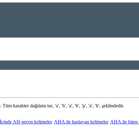
 Tüm karakter dağılımı ise, 'a', 'h', 'a', 'b', 'p', 'a', 'h', şeklindedir.
İçinde AH geçen kelimeler
AHA ile başlayan kelimeler
AHA ile biten 