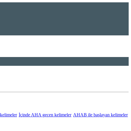
kelimeler
İçinde AHA geçen kelimeler
AHAB ile başlayan kelimeler