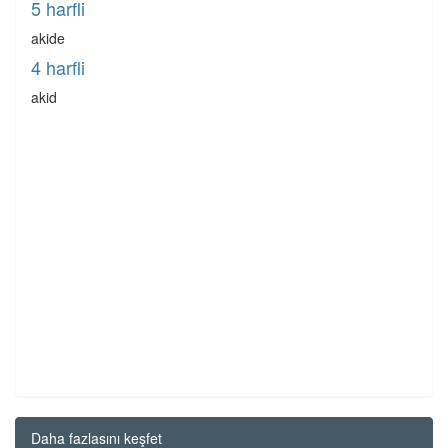
5 harfli
akide
4 harfli
akid
Daha fazlasını keşfet