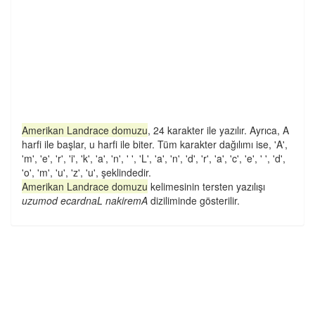
Amerikan Landrace domuzu
, 24 karakter ile yazılır. Ayrıca, A
harfi ile başlar, u harfi ile biter. Tüm karakter dağılımı ise, 'A',
'm', 'e', 'r', 'i', 'k', 'a', 'n', ' ', 'L', 'a', 'n', 'd', 'r', 'a', 'c', 'e', ' ', 'd',
'o', 'm', 'u', 'z', 'u', şeklindedir.
Amerikan Landrace domuzu
kelimesinin tersten yazılışı
uzumod ecardnaL nakiremA
diziliminde gösterilir.