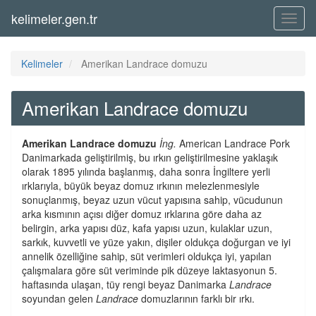
kelimeler.gen.tr
Menü
Kelimeler
Amerikan Landrace domuzu
Amerikan Landrace domuzu
Amerikan Landrace domuzu
İng.
American Landrace Pork
Danimarkada geliştirilmiş, bu ırkın geliştirilmesine yaklaşık
olarak 1895 yılında başlanmış, daha sonra İngiltere yerli
ırklarıyla, büyük beyaz domuz ırkının melezlenmesiyle
sonuçlanmış, beyaz uzun vücut yapısına sahip, vücudunun
arka kısmının açısı diğer domuz ırklarına göre daha az
belirgin, arka yapısı düz, kafa yapısı uzun, kulaklar uzun,
sarkık, kuvvetli ve yüze yakın, dişiler oldukça doğurgan ve iyi
annelik özelliğine sahip, süt verimleri oldukça iyi, yapılan
çalışmalara göre süt veriminde pik düzeye laktasyonun 5.
haftasında ulaşan, tüy rengi beyaz Danimarka
Landrace
soyundan gelen
Landrace
domuzlarının farklı bir ırkı.