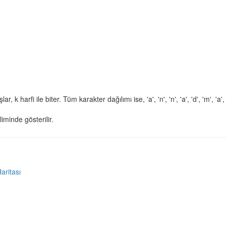
ar, k harfi ile biter. Tüm karakter dağılımı ise, 'a', 'n', 'n', 'a', 'd', 'm', 'a', 
liminde gösterilir.
Haritası