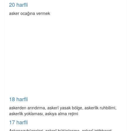
20 harfli
asker ocağına vermek
18 harfli
askerden arındırma, askerî yasak bölge, askerlik ruhbilimi,
askerlik yoklaması, askıya alma rejimi
17 harfli
Askanazyhücreleri, askerî bütünleşme, askerî istihbarat,