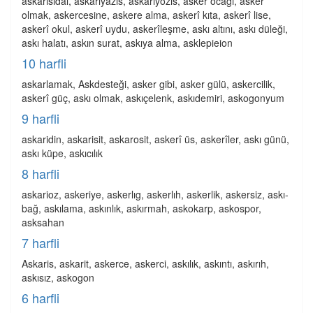
askarisidal, askariyazis, askariyozis, asker ocağı, asker
olmak, askercesine, askere alma, askerî kıta, askerî lise,
askerî okul, askerî uydu, askerîleşme, askı altını, askı düleği,
askı halatı, askın surat, askıya alma, asklepieion
10 harfli
askarlamak, Askdesteği, asker gibi, asker gülü, askercilik,
askerî güç, askı olmak, askıçelenk, askıdemiri, askogonyum
9 harfli
askaridin, askarisit, askarosit, askerî üs, askerîler, askı günü,
askı küpe, askıcılık
8 harfli
askarioz, askeriye, askerlıg, askerlıh, askerlik, askersiz, askı-
bağ, askılama, askınlık, askırmah, askokarp, askospor,
asksahan
7 harfli
Askaris, askarit, askerce, askerci, askılık, askıntı, askırıh,
askısız, askogon
6 harfli