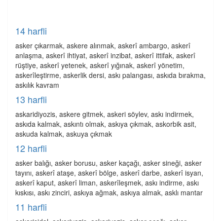
14 harfli
asker çıkarmak, askere alınmak, askerî ambargo, askerî
anlaşma, askerî ihtiyat, askerî inzibat, askerî ittifak, askerî
rüştiye, askerî yetenek, askerî yığınak, askerî yönetim,
askerîleştirme, askerlik dersi, askı palangası, askıda bırakma,
askılık kavram
13 harfli
askaridiyozis, askere gitmek, askeri söylev, askı indirmek,
askıda kalmak, askıntı olmak, askıya çıkmak, askorbik asit,
askuda kalmak, askuya çıkmak
12 harfli
asker balığı, asker borusu, asker kaçağı, asker sineği, asker
tayını, askerî ataşe, askerî bölge, askerî darbe, askerî isyan,
askerî kaput, askerî liman, askerîleşmek, askı indirme, askı
kıskısı, askı zinciri, askıya ağmak, askıya almak, asklı mantar
11 harfli