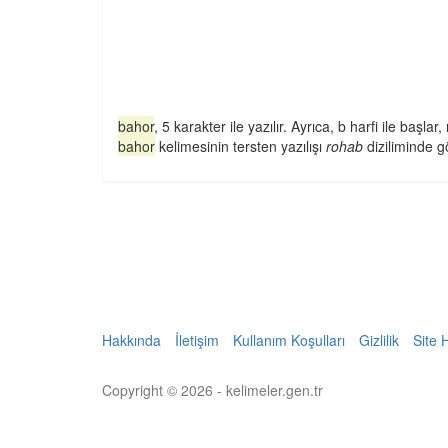
bahor
, 5 karakter ile yazılır. Ayrıca, b harfi ile başlar, r
bahor
kelimesinin tersten yazılışı
rohab
diziliminde gö
Hakkında
İletişim
Kullanım Koşulları
Gizlilik
Site 
Copyright © 2026 - kelimeler.gen.tr