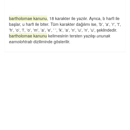
bartholomae kanunu
, 18 karakter ile yazılır. Ayrıca, b harfi ile
başlar, u harfi ile biter. Tüm karakter dağılımı ise, 'b', 'a', 'r', 't',
'h', 'o', 'l', 'o', 'm', 'a', 'e', ' ', 'k', 'a', 'n', 'u', 'n', 'u', şeklindedir.
bartholomae kanunu
kelimesinin tersten yazılışı
ununak
eamolohtrab
diziliminde gösterilir.