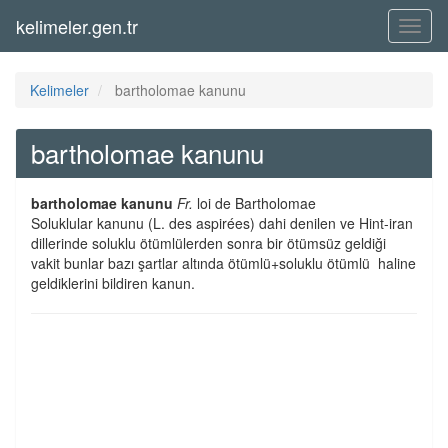
kelimeler.gen.tr
Menü
Kelimeler
bartholomae kanunu
bartholomae kanunu
bartholomae kanunu
Fr.
loi de Bartholomae
Soluklular kanunu (L. des aspirées) dahi denilen ve Hint-iran
dillerinde soluklu ötümlülerden sonra bir ötümsüz geldiği
vakit bunlar bazı şartlar altında ötümlü+soluklu ötümlü  haline
geldiklerini bildiren kanun.