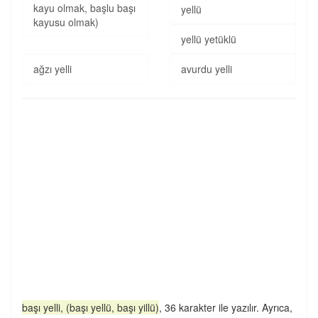
kayu olmak, başlu başı
yellü
kayusu olmak)
yellü yetüklü
ağzı yelli
avurdu yelli
başı yelli, (başı yellü, başı yillü)
, 36 karakter ile yazılır. Ayrıca,