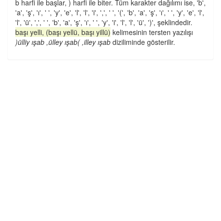
b harfi ile başlar, ) harfi ile biter. Tüm karakter dağılımı ise, 'b',
'a', 'ş', 'ı', ' ', 'y', 'e', 'l', 'l', 'i', ',', ' ', '(', 'b', 'a', 'ş', 'ı', ' ', 'y', 'e', 'l',
'l', 'ü', ',', ' ', 'b', 'a', 'ş', 'ı', ' ', 'y', 'i', 'l', 'l', 'ü', ')', şeklindedir.
başı yelli, (başı yellü, başı yillü)
kelimesinin tersten yazılışı
)ülliy ışab ,ülley ışab( ,illey ışab
diziliminde gösterilir.