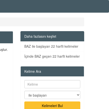
Daha fazlasını keşfet
BAZ ile başlayan 22 harfli kelimeler
uştur.
İçinde BAZ geçen 22 harfli kelimeler
Kelime Ara
Kelimeleri Bul