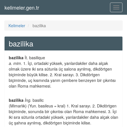
kelimeler.gen.tr
Menü
Kelimeler
bazilika
bazilika
bazilika
İt. basilique
a. mim.
1. İçi, ortadaki yüksek, yanlardakiler daha alçak
olmak üzere iki sıra sütunla üç salona ayrılmış, dikdörtgen
biçiminde büyük kilise. 2. Kral sarayı. 3. Dikdörtgen
biçiminde, uç kısmında yarım çembere benzeyen bir çıkıntısı
olan Roma mahkemesi.
bazilika
İng.
basilic
(Mimarlık) (Yun. basileus = kral) 1. Kral sarayı. 2. Dikdörtgen
biçiminde, sonunda bir çıkıntısı olan Roma mahkemesi. 3. İçi
iki sıra sütunla ortadaki yüksek, yanlardakiler daha alçak olan
üç şahına ayrılmış, dikdörtgen biçiminde kilise.