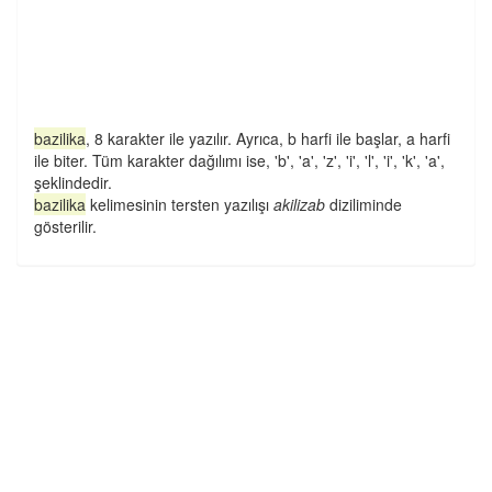
bazilika
, 8 karakter ile yazılır. Ayrıca, b harfi ile başlar, a harfi
ile biter. Tüm karakter dağılımı ise, 'b', 'a', 'z', 'i', 'l', 'i', 'k', 'a',
şeklindedir.
bazilika
kelimesinin tersten yazılışı
akilizab
diziliminde
gösterilir.