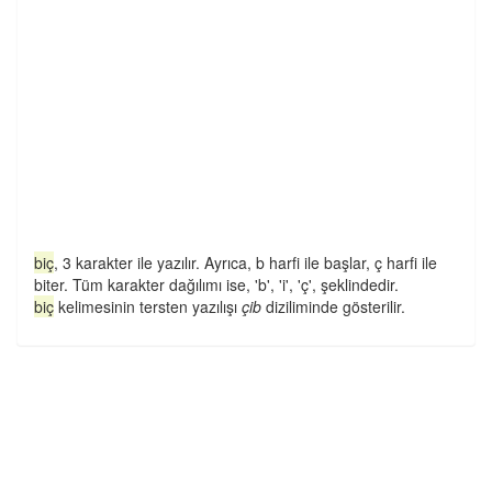
biç
, 3 karakter ile yazılır. Ayrıca, b harfi ile başlar, ç harfi ile
biter. Tüm karakter dağılımı ise, 'b', 'i', 'ç', şeklindedir.
biç
kelimesinin tersten yazılışı
çib
diziliminde gösterilir.