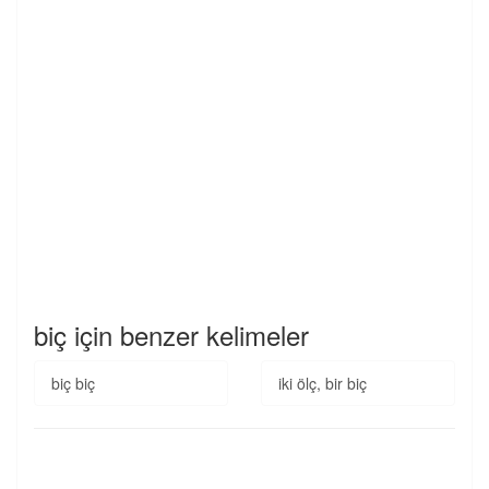
biç için benzer kelimeler
biç biç
iki ölç, bir biç