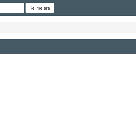
Kelime ara