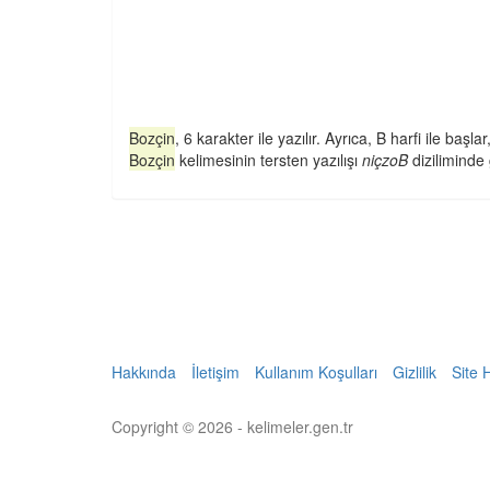
Bozçin
, 6 karakter ile yazılır. Ayrıca, B harfi ile başlar, 
Bozçin
kelimesinin tersten yazılışı
niçzoB
diziliminde g
Hakkında
İletişim
Kullanım Koşulları
Gizlilik
Site 
Copyright © 2026 - kelimeler.gen.tr