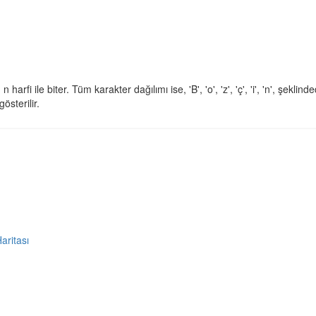
n harfi ile biter. Tüm karakter dağılımı ise, 'B', 'o', 'z', 'ç', 'i', 'n', şeklinde
österilir.
Haritası