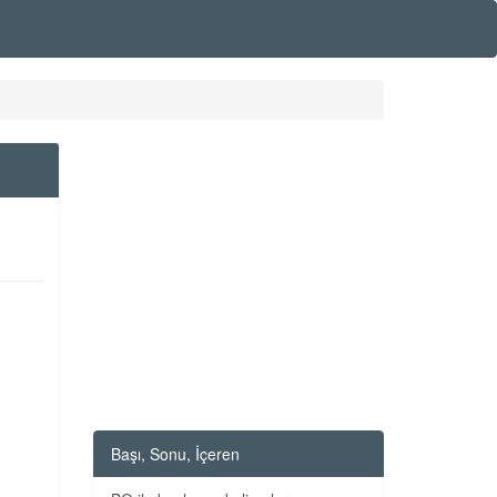
Başı, Sonu, İçeren