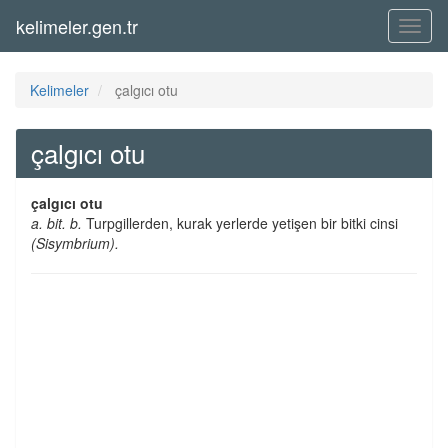
kelimeler.gen.tr
Menü
Kelimeler
çalgıcı otu
çalgıcı otu
çalgıcı otu
a. bit. b.
Turpgillerden, kurak yerlerde yetişen bir bitki cinsi
(Sisymbrium).