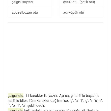
çalgıcı soytarı
çetük otu, (çetik otu)
abdestbozan otu
acı köpük otu
çalgıcı otu
, 11 karakter ile yazılır. Ayrıca, ç harfi ile başlar, u
harfi ile biter. Tüm karakter dağılımı ise, 'ç', 'a', 'l', 'g', 'ı', 'c', 'ı',
' ', 'o', 't', 'u', şeklindedir.
çalgıcı otu
kelimesinin tersten yazılışı
uto ıcıglaç
diziliminde