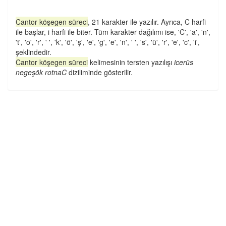
Cantor köşegen süreci
, 21 karakter ile yazılır. Ayrıca, C harfi
ile başlar, i harfi ile biter. Tüm karakter dağılımı ise, 'C', 'a', 'n',
't', 'o', 'r', ' ', 'k', 'ö', 'ş', 'e', 'g', 'e', 'n', ' ', 's', 'ü', 'r', 'e', 'c', 'i',
şeklindedir.
Cantor köşegen süreci
kelimesinin tersten yazılışı
icerüs
negeşök rotnaC
diziliminde gösterilir.