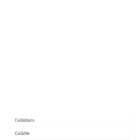
Celâldamı
Celâlilik