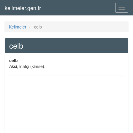
kelimeler.gen.tr
Menü
Kelimeler
celb
celb
celb
Aksi, inatçı (kimse).