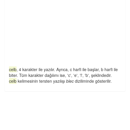
celb
, 4 karakter ile yazılır. Ayrıca, c harfi ile başlar, b harfi ile
biter. Tüm karakter dağılımı ise, 'c', 'e', 'l', 'b', şeklindedir.
celb
kelimesinin tersten yazılışı
blec
diziliminde gösterilir.