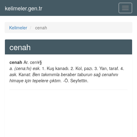
kelimeler.gen.tr
Menü
Kelimeler
cenah
cenah
cenah
Ar. cen¥§
a. (cena:hı) esk.
1. Kuş kanadı. 2. Kol, pazı. 3. Yan, taraf. 4.
ask.
Kanat:
Ben takımımla beraber taburun sağ cenahını
himaye için tepelere çıktım. -
Ö. Seyfettin.