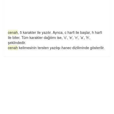
cenah
, 5 karakter ile yazılır. Ayrıca, c harfi ile başlar, h harfi
ile biter. Tüm karakter dağılımı ise, 'c', 'e', 'n', 'a', 'h',
şeklindedir.
cenah
kelimesinin tersten yazılışı
hanec
diziliminde gösterilir.