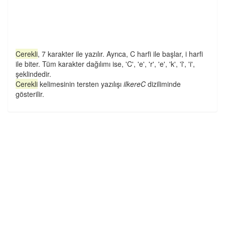
Cerekli
, 7 karakter ile yazılır. Ayrıca, C harfi ile başlar, i harfi
ile biter. Tüm karakter dağılımı ise, 'C', 'e', 'r', 'e', 'k', 'l', 'i',
şeklindedir.
Cerekli
kelimesinin tersten yazılışı
ilkereC
diziliminde
gösterilir.