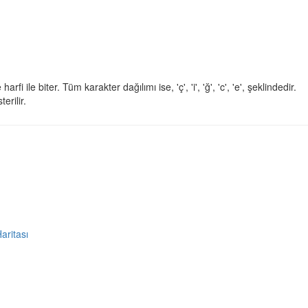
 harfi ile biter. Tüm karakter dağılımı ise, 'ç', 'i', 'ğ', 'c', 'e', şeklindedir.
erilir.
Haritası