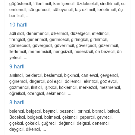
göğüstencil, irilenimcil, kan işemcil, özdekselcil, sindirimcil, su
emlemcil, süngercecil, sütleyencil, taş ezimcil, terletîmcil, üç
benizcil, ...
10 harfli
adli sicil, denemencil, dikelimcil, düzelgecil, etletimcil,
firengicil, generimcil, gerimcecil, girimgicil, girinimcil,
görmececil, gövergecil, göverimcil, gövezçecil, gözerimcil,
ilerlemcil, mememsicil, nenğsizcil, nesesizcil, ön bezecil, ön
yetecil, ...
9 harfli
anilincil, beldercil, beslemcil, biçkincil, can evcil, çevgencil,
çiğnemcil, dirgercil, döl eşcil, döllemcil, ekinticil, göz evcil,
gözmencil, ilinticil, işitkicil, köklemcil, merkezcil, mezmencil,
öğreikcil, özengicil, sekmencil, ...
8 harfli
belencil, belgecil, beyincil, bezencil, birincil, bitimcil, bitkicil,
Böcekcil, bölgecil, bölmecil, çekimcil, çepercil, çevrecil,
çiçekcil, çökelcil, çüğrecil, değimcil, delgicil, denemcil,
deygicil, dikencil, ...