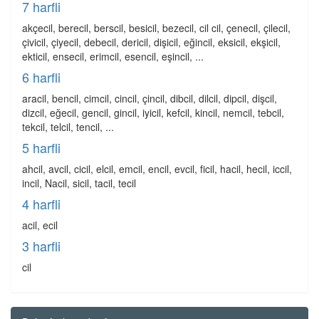
7 harfli
akçecil, berecil, berscil, besicil, bezecil, cil cil, çenecil, çilecil,
çivicil, çiyecil, debecil, dericil, dişicil, eğincil, eksicil, ekşicil,
ekticil, ensecil, erimcil, esencil, eşincil, ...
6 harfli
aracil, bencil, cimcil, cincil, çincil, dibcil, dilcil, dipcil, dişcil,
dizcil, eğecil, gencil, gincil, iyicil, kefcil, kincil, nemcil, tebcil,
tekcil, telcil, tencil, ...
5 harfli
ahcil, avcil, cicil, elcil, emcil, encil, evcil, ficil, hacil, hecil, iccil,
incil, Nacil, sicil, tacil, tecil
4 harfli
acil, ecil
3 harfli
cil