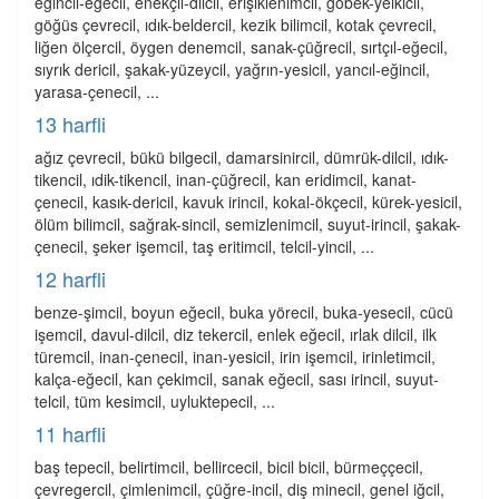
eğincil-eğecil, enekçil-dilcil, erişiklenimcil, göbek-yelkicil,
göğüs çevrecil, ıdık-beldercil, kezik bilimcil, kotak çevrecil,
liğen ölçercil, öygen denemcil, sanak-çüğrecil, sırtçıl-eğecil,
sıyrık dericil, şakak-yüzeycil, yağrın-yesicil, yancıl-eğincil,
yarasa-çenecil, ...
13 harfli
ağız çevrecil, bükü bilgecil, damarsinircil, dümrük-dilcil, ıdık-
tikencil, ıdik-tikencil, inan-çüğrecil, kan eridimcil, kanat-
çenecil, kasık-dericil, kavuk irincil, kokal-ökçecil, kürek-yesicil,
ölüm bilimcil, sağrak-sincil, semizlenimcil, suyut-irincil, şakak-
çenecil, şeker işemcil, taş eritimcil, telcil-yincil, ...
12 harfli
benze-şimcil, boyun eğecil, buka yörecil, buka-yesecil, cücü
işemcil, davul-dilcil, diz tekercil, enlek eğecil, ırlak dilcil, ilk
türemcil, inan-çenecil, inan-yesicil, irin işemcil, irinletimcil,
kalça-eğecil, kan çekimcil, sanak eğecil, sası irincil, suyut-
telcil, tüm kesimcil, uyluktepecil, ...
11 harfli
baş tepecil, belirtimcil, bellircecil, bicil bicil, bürmeççecil,
çevregercil, çimlenimcil, çüğre-incil, diş minecil, genel iğcil,