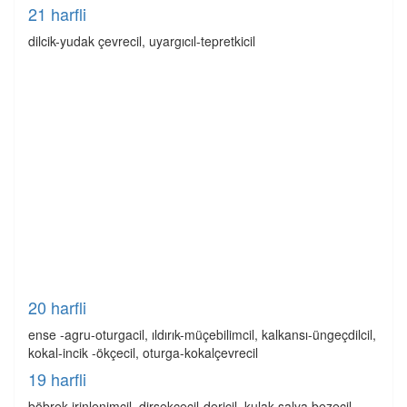
21 harfli
dilcik-yudak çevrecil, uyargıcıl-tepretkicil
20 harfli
ense -agru-oturgacil, ıldırık-müçebilimcil, kalkansı-üngeçdilcil,
kokal-incik -ökçecil, oturga-kokalçevrecil
19 harfli
böbrek irinlenimcil, dirsekçecil-dericil, kulak salya bezecil,