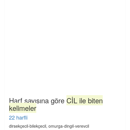
Harf sayısına göre
CİL ile biten
kelimeler
22 harfli
dirsekçecil-bilekçecil, omurga-dingil-verevcil