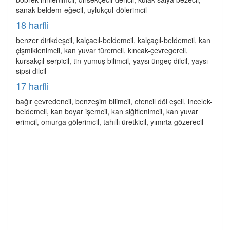
sanak-beldem-eğecil, uylukçul-dölerimcil
18 harfli
benzer dirikdeşcil, kalçacıl-beldemcil, kalçaçıl-beldemcil, kan
çişmiklenimcil, kan yuvar türemcil, kıncak-çevregercil,
kursakçıl-serpicil, tin-yumuş bilimcil, yaysı üngeç dilcil, yaysı-
sipsi dilcil
17 harfli
bağır çevredencil, benzeşim bilimcil, etencil döl eşcil, incelek-
beldemcil, kan boyar işemcil, kan siğitlenimcil, kan yuvar
erimcil, omurga gölerimcil, tahıllı üretkicil, yımırta gözerecil