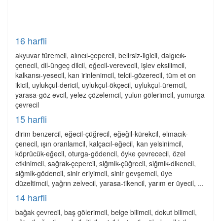
16 harfli
akyuvar türemcil, alıncıl-çepercil, belirsiz-ilgicil, dalgıcık-
çenecil, dil-üngeç dilcil, eğecil-verevecil, işlev eksilimcil,
kalkansı-yesecil, kan irinlenimcil, telcil-gözerecil, tüm et on
ikicil, uylukçul-dericil, uylukçul-ökçecil, uylukçul-üremcil,
yarasa-göz evcil, yelez çözelemcil, yulun gölerimcil, yumurga
çevrecil
15 harfli
dirim benzercil, eğecil-çüğrecil, eğeğil-kürekcil, elmacık-
çenecil, ışın oranlamcil, kalçacıl-eğecil, kan yelsinimcil,
köprücük-eğecil, oturga-gödencil, öyke çevrececil, özel
etkinimcil, sağrak-çepercil, siğmik-çüğrecil, siğmik-dikencil,
siğmik-gödencil, sinir eriyimcil, sinir gevşemcil, üye
düzeltimcil, yağrın zelvecil, yarasa-tikencil, yarım er üyecil, ...
14 harfli
bağak çevrecil, baş gölerimcil, belge bilimcil, dokut bilimcil,