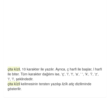
çita kîzil
, 10 karakter ile yazılır. Ayrıca, ç harfi ile başlar, l harfi
ile biter. Tüm karakter dağılımı ise, 'ç', 'i', 't', 'a', ' ', 'k', 'î', 'z',
'i', 'l', şeklindedir.
çita kîzil
kelimesinin tersten yazılışı
lizîk atiç
diziliminde
gösterilir.