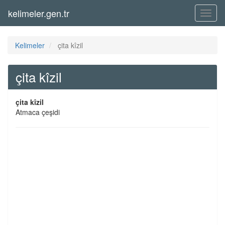
kelimeler.gen.tr
Menü
Kelimeler
çita kîzil
çita kîzil
çita kîzil
Atmaca çeşidi