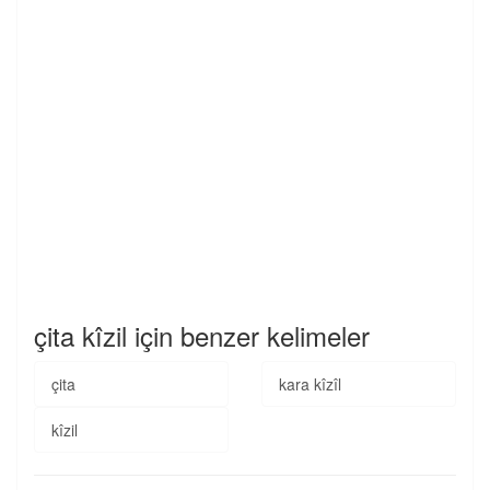
çita kîzil için benzer kelimeler
çita
kara kîzîl
kîzil