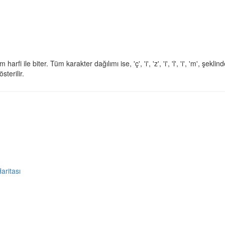
harfi ile biter. Tüm karakter dağılımı ise, 'ç', 'i', 'z', 'i', 'l', 'i', 'm', şeklind
sterilir.
Haritası