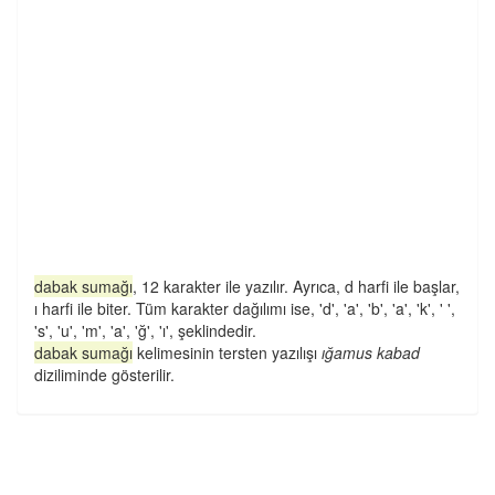
dabak sumağı
, 12 karakter ile yazılır. Ayrıca, d harfi ile başlar,
ı harfi ile biter. Tüm karakter dağılımı ise, 'd', 'a', 'b', 'a', 'k', ' ',
's', 'u', 'm', 'a', 'ğ', 'ı', şeklindedir.
dabak sumağı
kelimesinin tersten yazılışı
ığamus kabad
diziliminde gösterilir.