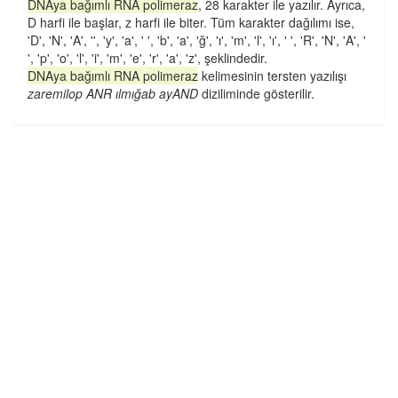
DNAya bağımlı RNA polimeraz
, 28 karakter ile yazılır. Ayrıca,
D harfi ile başlar, z harfi ile biter. Tüm karakter dağılımı ise,
'D', 'N', 'A', '', 'y', 'a', ' ', 'b', 'a', 'ğ', 'ı', 'm', 'l', 'ı', ' ', 'R', 'N', 'A', '
', 'p', 'o', 'l', 'i', 'm', 'e', 'r', 'a', 'z', şeklindedir.
DNAya bağımlı RNA polimeraz
kelimesinin tersten yazılışı
zaremilop ANR ılmığab ayAND
diziliminde gösterilir.