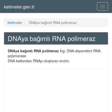
kelimeler.gen.tr
Menü
Kelimeler
DNAya bağımlı RNA polimeraz
DNAya bağımlı RNA polimeraz
DNAya bağımlı RNA polimeraz
İng.
DNA-dependent RNA
polymerase
DNA kalıbından RNAyı oluşturan enzim.