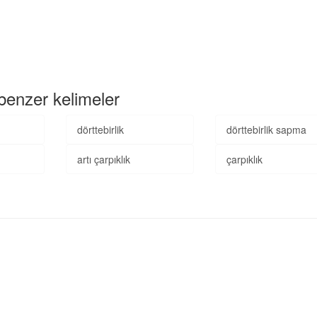
n benzer kelimeler
dörttebirlik
dörttebirlik sapma
artı çarpıklık
çarpıklık