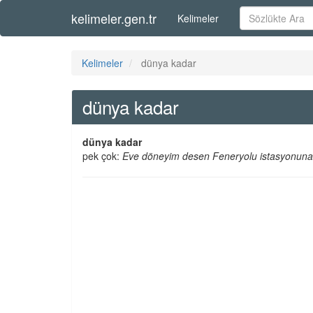
kelimeler.gen.tr
Kelimeler
Kelimeler
dünya kadar
dünya kadar
dünya kadar
pek çok:
Eve döneyim desen Feneryolu istasyonuna d