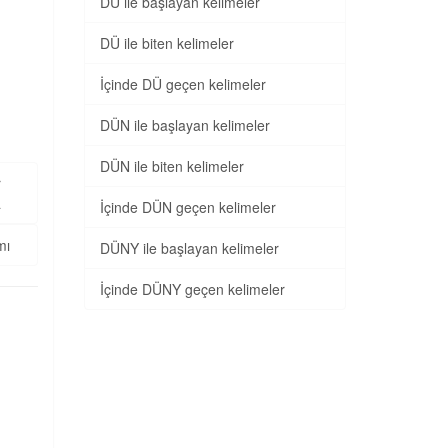
DÜ ile başlayan kelimeler
DÜ ile biten kelimeler
İçinde DÜ geçen kelimeler
DÜN ile başlayan kelimeler
DÜN ile biten kelimeler
r
a
İçinde DÜN geçen kelimeler
mı
DÜNY ile başlayan kelimeler
İçinde DÜNY geçen kelimeler