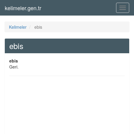
kelimeler.gen.tr
Menü
Kelimeler
ebis
ebis
ebis
Geri.