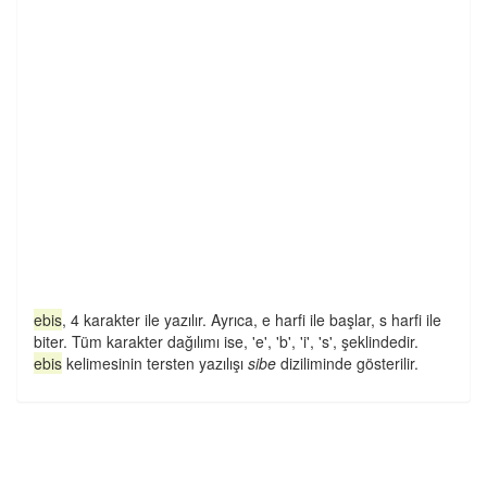
ebis
, 4 karakter ile yazılır. Ayrıca, e harfi ile başlar, s harfi ile
biter. Tüm karakter dağılımı ise, 'e', 'b', 'i', 's', şeklindedir.
ebis
kelimesinin tersten yazılışı
sibe
diziliminde gösterilir.