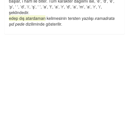
başlar, ı harfi ile biter. Tüm karakter dağılımı ise, 'e', 'd', 'e',
'p', ' ', 'd', 'ı', 'ş', ' ', 'a', 't', 'a', 'r', 'd', 'a', 'm', 'a', 'r', 'ı',
şeklindedir.
edep dış atardamarı
kelimesinin tersten yazılışı
ıramadrata
şıd pede
diziliminde gösterilir.